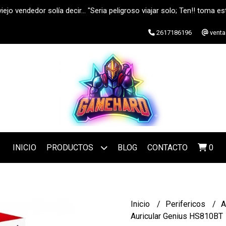
iejo vendedor solía decir... "Seria peligroso viajar solo; Ten!! toma est
2617186196
vent
INICIO
PRODUCTOS
BLOG
CONTACTO
0
Inicio
Perifericos
A
Auricular Genius HS810BT