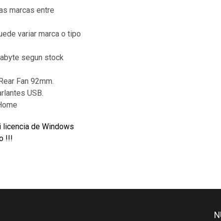
as marcas entre
de variar marca o tipo
abyte segun stock
 Rear Fan 92mm.
arlantes USB.
 Home
i licencia de Windows
 !!!
N