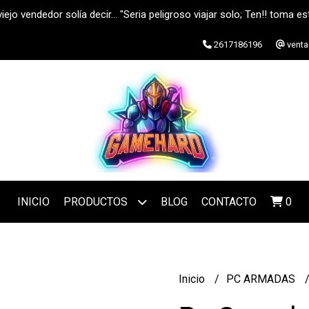
iejo vendedor solía decir... "Seria peligroso viajar solo; Ten!! toma est
2617186196
vent
INICIO
PRODUCTOS
BLOG
CONTACTO
0
Inicio
PC ARMADAS